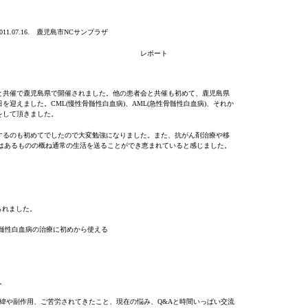
鹿児島市
サンプラザ
011.07.16.
NC
レポート
共催で鹿児島県で開催されました。他の患者会と共催も初めて、鹿児島県
日を迎えました。
慢性骨髄性白血病
、
急性骨髄性白血病
、それか
CML(
)
AML(
)
をして頂きました。
するのも初めてでしたので大変勉強になりました。また、抗がん剤治療や移
はあるものの概ね通常の生活を送ることができ恵まれていると感じました。
られました。
髄性白血病の治療に初めから使える
。
緯や副作用、ご苦労されてきたこと、現在の悩み、
と時間いっぱい交流
Q&A