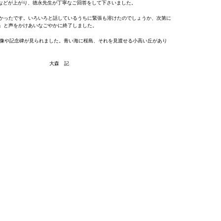
などが上がり、徳永先生が丁寧なご回答をして下さいました。
かったです。いろいろと話しているうちに緊張も溶けたのでしょうか、次第に
」と声をかけあいなごやかに終了しました。
像や記念碑が見られました。青い海に桜島、それを見渡せる小高い丘があり
 記