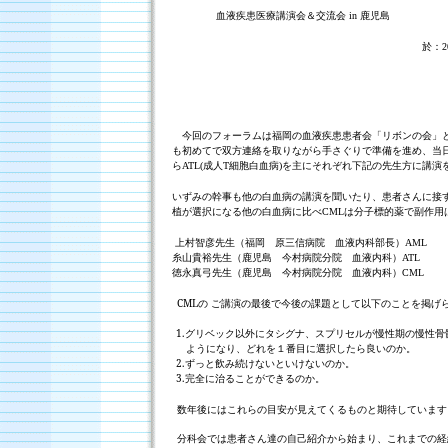
血液疾患医療講演会＆交流会
鹿児島
in
於：
2
今回のフォーラムは福岡の血液疾患患者会「リボンの会」と
も初めてで双方連絡を取りながら手さぐりで準備を進め、当
ら
成人
細胞白血病
を主にそれぞれ下記の先生方に講演
ATL(
T
)
いずみの幹事も他の白血病の講演を聞いたり、患者さんに接
植が選択になる他の白血病に比べ
は分子標的薬で副作用
CML
上村智彦先生（福岡 原三信病院 血液内科部長）
AML
糸山貴裕先生（鹿児島 今村病院分院 血液内科）
ATL
徳永真弓先生（鹿児島 今村病院分院 血液内科）
CML
CMLの ご講演の最後で今後の課題として以下のことを掲げ
1.
グリベック以外にタシグナ、スプリセルが慢性期の慢性骨
ようになり、どれを１番目に選択したら良いのか。
2.
ずっと飲み続けないといけないのか。
3.
完全に治ることができるのか。
数年後にはこれらの目安が見えてくるものと期待しています
分科会では患者さん達の自己紹介から始まり、これまでの経