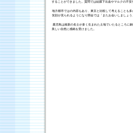
することができました。質問では結膜下出血やマルクの不安
地方都市ではの内容もあり、東京と比較して考えることも多
笑顔が見られるようになり閉会では「またお会いしましょう
鹿児島は維新の名士が多く生まれた土地でいたるところに銅
美しい自然に感銘を受けました。
大森