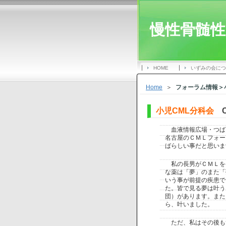
慢性骨髄性
HOME
いずみの会につ
Home
＞
フォーラム情報＞
小児CML分科会
C
血液情報広場・つば
名古屋のＣＭＬフォー
ばらしい事だと思いま
私の長男がＣＭＬを
な薬は「夢」のまた「
いう事が前提の疾患で
た。皆で見る夢は叶う
団）があります。また
ら、叶いました。
ただ、私はその後も