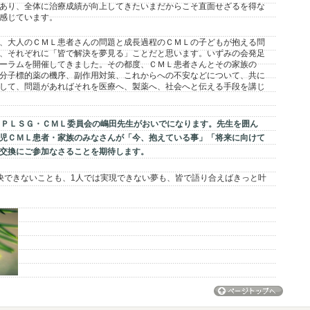
あり、全体に治療成績が向上してきたいまだからこそ直面せざるを得な
感じています。
、大人のＣＭＬ患者さんの問題と成長過程のＣＭＬの子どもが抱える問
、それぞれに「皆で解決を夢見る」ことだと思います。いずみの会発足
ーラムを開催してきました。その都度、ＣＭＬ患者さんとその家族の
分子標的薬の機序、副作用対策、これからへの不安などについて、共に
して、問題があればそれを医療へ、製薬へ、社会へと伝える手段を講じ
ＪＰＬＳＧ・ＣＭＬ委員会の嶋田先生がおいでになります。先生を囲ん
児ＣＭＬ患者・家族のみなさんが「今、抱えている事」「将来に向けて
交換にご参加なさることを期待します。
決できないことも、
1
人では実現できない夢も、皆で語り合えばきっと叶