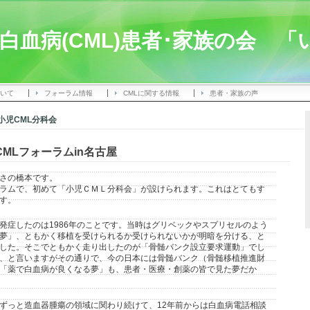
白血病(CML)患者･家族の会 
いて
フォーラム情報
CMLに関する情報
患者・家族の声
小児CML分科会
MLフォーラムin名古屋
さの橋本です。
ラムで、初めて「小児ＣＭＬ分科会」が設けられます。これはとてもす
す。
発症したのは
1986
年のことです。当時はグリベックやスプリセルのよう
夢」、ともかく移植を受けられるか受けられないかが明暗を分ける、と
した。そこでともかく走り出したのが「骨髄バンク設立要求運動」でし
、と言いますがその通りで、今の日本には骨髄バンク（骨髄移植推進財
「薬で白血病が良くなる夢」も、患者・医療・創薬の皆で見た夢だか
ずっと造血器腫瘍の領域に関わり続けて、
12
年前からは白血病電話相談