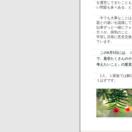
を運営してきたことも
い問題も多々ある、と
中でも大事なことは
題との違いを認識して
以来ずっと一緒にフォ
方々が、病気のこと、
学習し活発に意見交換
ています。
この
9
月
5
日には、
で、是非たくさんの小
考えたいこと」の意見
1
人、１家族では解
うはずです。