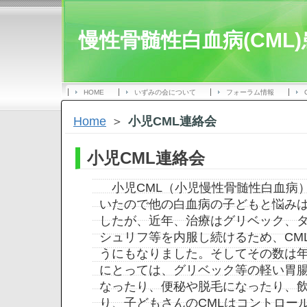
慢性骨髄性白血病(CML
HOME
いずみの会について
フォーラム情報
Home
＞
小児CML連絡会
小児CML連絡会
小児
CML
（小児慢性骨髄性白血病
いたので他の白血病の子どもと悩み
したが、近年、治療はグリベック、
シュリフ等を内服し続けるため、
CM
うにもなりました。そしてその数は年
にとっては、グリベック等の軽い胃
なったり、便秘や脱毛になったり、
り、子どもさんの
CML
はコントロー