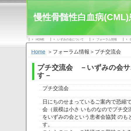
慢性骨髄性白血病(CML
HOME
いずみの会について
フォーラム情報
Home
＞フォーラム情報＞プチ交流会
プチ交流会 －いずみの会サ
す－
プチ交流会
日にちのせまっているご案内で恐縮
会（規模は小さ いものなのでプチ交
をいずみの会という患者会協賛 のも
す。