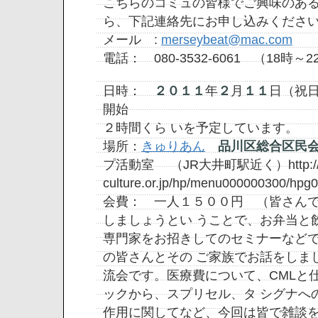
こちらのコミュの皆様でご興味のあ
ら、下記連絡先にお申し込みくださ
メール :
merseybeat@mac.com
電話： 080-3532-6061 （18時～
日時：
２０１１
年
２
月
１１
日（祝
開始
２時間くら いを予定しています。
場所：
きゅりあん
品川区総合区民
プ活動室 （JR大井町駅近く）http://ww
culture.or.jp/hp/menu000000300/hpg
会費： 一人１５００円 （皆さん
しましょうとい うことで、お弁当と
専門家をお招きしてのセミナーなど
の皆さんとその ご家族でお話をしま
流会です。医療費について、CMLと
ックから、スプリセル、タ シグナへ
作用に関してなど、今回は皆で雑談を