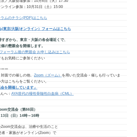
東京／大阪会場参加：10月6日（火）17:30
：10月31日（土）15:00
ォーラムのチラシ(PDF)はこちら
し込み(東京/大阪/オンライン）フォームはこちら
7時すぎから、東京・大阪の各会場近くで、
の懇親会を開催します。
土）フォーラム後の懇親会 お申し込みはこちら
気軽にご参加ください
ーーー
、対面での催しの他、
Zoom（ズーム）
を用いた交流会・催しも行っていま
い方はこちらをご覧ください。
流会を開催しています」
さんへ：
AYA世代の慢性骨髄性白血病（CML）
oom交流会（第66回）
日（日）14時～16時
om交流会は、治療や生活のこと
・家族がオンライン(Zoom）で