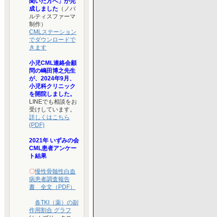
聞いた方へ」が完
成しました
（ノバ
ルティスファーマ
制作）
CMLステーション
でダウンロードで
きます
小児CML連絡会顧
問の嶋田博之先生
が、2024年9月、
小児科クリニック
を開院しました。
LINEでも相談をお
受けしています。
詳しくはこちら
(PDF)
2021年 いずみの会
CML患者アンケー
ト結果
〇
慢性骨髄性白血
病患者調査報告
書 全文（PDF）
各TKI（薬）の副
作用割合 グラフ