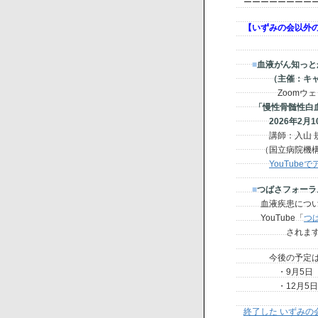
ーーーーーーーー
【いずみの会以外
■
血液がん知っと
（主催：キャン
Zoomウェビ
「慢性骨髄性白血
2026年2月10日(火
講師：入山 規
（国立病院機構 
YouTube
■
つばさフォーラ
血液疾患につい
YouTube「
つ
されます
今後の予定
・9月5日（土）
・12月5日（土
終了した いずみの