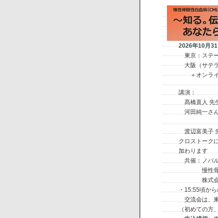
2026年10月31
東京：ステーシ
大阪（サテライト
＋オンライ
講演：
髙橋直人 先生（
河田純一さん（東
・いずみ
渡辺富美子 先生
クロストークには
加わります
共催：ノバルテ
慢性骨髄性白血
株式会社日
・15:55頃か
交流会は、東京
（初めての方、A