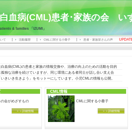
白血病(CML)患者･家族の会 い
atients & families 「IZUMI」
UPDAT
いて
活動履歴
CMLに関する小冊子
患者・家族皆さんの声
白血病(CML)の患者と家族の情報交換や、治療の向上のための活動を目的
は孤独な治療を続けていますが、同じ環境にある者同士が話し合い支え合
「いきいき生きよう」をモットーにしています。小児CMLの情報も公開。
て
CML情報
みの会がめざすもの
CMLに関する小冊子
＞＞詳細情報
＞＞詳細情報