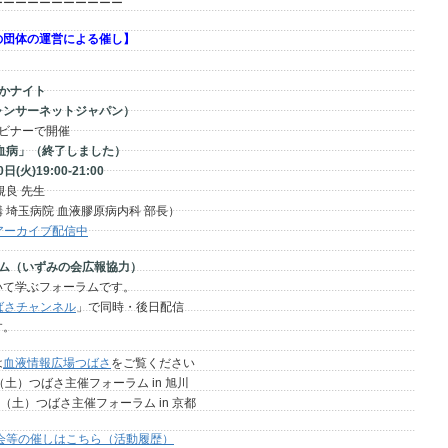
ーーーーーーーーーーー
の団体の運営による催し】
かナイト
サーネットジャパン）
ナーで開催
病」（終了しました）
)19:00-21:00
良 先生
埼玉病院 血液膠原病内科 部長）
でアーカイブ配信中
ム
（いずみの会広報協力）
て学ぶフォーラムです。
ばさチャンネル
」で同時・後日配信
。
は
血液情報広場つばさ
をご覧ください
つばさ主催フォーラム in 旭川
）つばさ主催フォーラム in 京都
会等の催しはこちら（活動履歴）