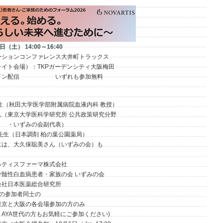
日（土） 14:00～16:40
ョンコンファレンス大井町トラックス
会場）：TKPガーデンシティ大阪梅田
ン配信 いずれも参加無料
秋田大学医学部附属病院血液内科 教授）
京大学医科学研究所 公共政策研究分野
の会副代表）
（日本調剤 柏の葉公園薬局）
、大久保聡美さん（いずみの会）も
ィスファーマ株式会社
病患者・家族の会 いずみの会
本医薬総合研究所
らの参加者同士の
と大阪の各会場参加の方のみ
YA世代の方もお気軽にご参加ください)