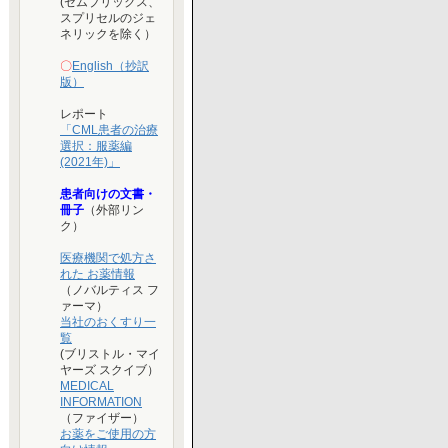
(セムブリックス、
スプリセルのジェ
ネリックを除く）
〇
English（抄訳
版）
レポート
「CML患者の治療
選択：服薬編
(2021年)」
患者向けの文書・
冊子
（外部リン
ク）
医療機関で処方さ
れた お薬情報
（ノバルティス フ
ァーマ）
当社のおくすり一
覧
(ブリストル・マイ
ヤーズ スクイブ）
MEDICAL
INFORMATION
（ファイザー）
お薬をご使用の方