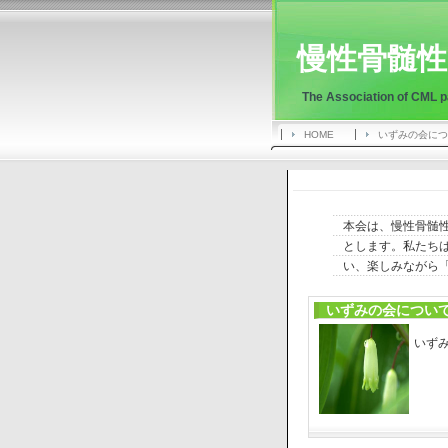
慢性骨髄性
The Association of CML p
HOME
いずみの会につ
本会は、慢性骨髄性
とします。私たち
い、楽しみながら
いずみの会につい
いず