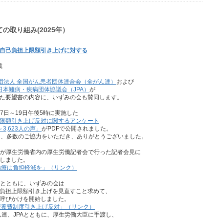
の取り組み(2025年）
自己負担上限額引き上げに対する
載
団法人 全国がん患者団体連合会（全がん連）
および
日本難病・疾病団体協議会（JPA）
が
た要望書の内容に、いずみの会も賛同します。
17日～19日午後5時に実施した
限額引き上げ反対に関するアンケート
3,623人の声」
がPDFで公開されました。
も、多数のご協力をいただき、ありがとうございました。
PAが厚生労働省内の厚生労働記者会で行った記者会見に
しました。
治療は負担軽減を」（リンク）
PAとともに、いずみの会は
負担上限額引き上げを見直すこと求めて、
呼びかけを開始しました。
療養費制度引き上げ反対」（リンク）
ん連、JPAとともに、厚生労働大臣に手渡し、