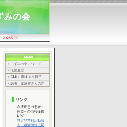
ずみの会
E 202
6/7/20
Menu
いずみの会について
活動履歴
CMLに関する小冊子
患者・家族皆さんの声
リンク
血液疾患の患者・
家族への情報提供
NPO
特定非営利活動法
人 血液情報広場