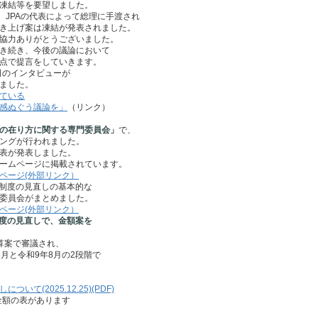
結等を要望しました。
、JPAの代表によって総理に手渡され
上げ案は凍結が発表されました。
力ありがとうございました。
続き、今後の議論において
で提言をしていきます。
田のインタビューが
ました。
ている
感ぬぐう議論を」
（リンク）
の在り方に関する専門委員会」
で、
ングが行われました。
表が発表しました。
ームページに掲載されています。
ページ(外部リンク）
費制度の見直しの基本的な
委員会がまとめました。
ページ(外部リンク）
度の見直しで、金額案を
案で審議され、
月と令和9年8月の2段階で
(2025.12.25)(PDF)
金額の表があります