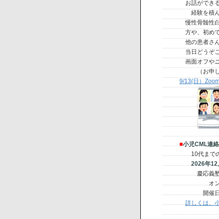
お話ができる会
経験を積んだ当
慢性骨髄性白血
方や、初めての
他の患者さんに
当日どうぞご質
画面オフやニッ
（お申し込み締
9/13(日）Z
■
小児CML連絡
10代までの「
2026年1
慶応義塾大学病
オンライン（
開催日が確定
詳しくは、