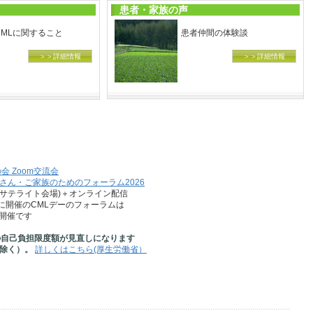
患者・家族の声
MLに関すること
患者仲間の体験談
＞＞詳細情報
＞＞詳細情報
会 Zoom交流会
者さん・ご家族のためのフォーラム2026
サテライト会場)＋オンライン配信
催のCMLデーのフォーラムは
開催です
の自己負担限度額が見直しになります
除く）。
詳しくはこちら(厚生労働省）