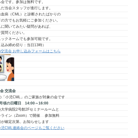
です。参加は無料です。
会スタッフが進行します。
病（CML）と診断されたばかりの
方でもお気軽にご参加ください。
聞いてみたい疑問があれば、
問ください。
クネームでも参加可能です。
め切り：当日13時）
oom交流会 お申し込みフォームはこちら
会 交流会
小児CML」のご家族が対象の会です
2月頃の日曜日 14:00～16:00
院2号館2Fセミナールームと
Zoom）で開催 参加無料
次第、お知らせします
小児CML連絡会のページもご覧ください