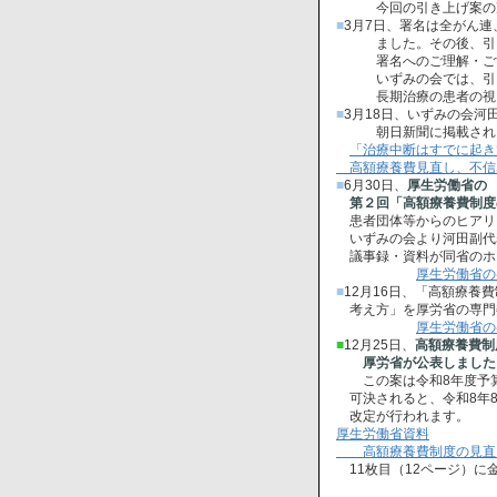
今回の引き上げ案の凍
■
3月7日、署名は全がん連
ました。その後、引き
署名へのご理解・ご協
いずみの会では、引き
長期治療の患者の視点
■
3月18日、いずみの会河
朝日新聞に掲載され
「治療中断はすでに起き
高額療養費見直し、不信
■
6月30日、
厚生労働省の
第２回「高額療養費制度
患者団体等からのヒアリ
いずみの会より河田副代
議事録・資料が同省のホ
厚生労働省の
■
12月16日、「高額療養
考え方」を厚労省の専門
厚生労働省の
■
12月25日、
高額療養費制
厚労省が公表しました
この案は令和8年度予算
可決されると、令和8年8
改定が行われます。
厚生労働省資料
高額療養費制度の見直しについて
11枚目（12ページ）に