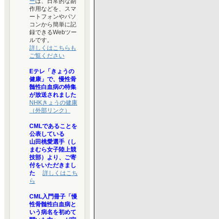
ー
は、日常的な副
作用などを、スマ
ートフォンやパソ
コンから簡単に記
録できるWebツー
ルです。
詳しくはこちらも
ご覧ください
Eテレ「きょうの
健康」で、慢性骨
髄性白血病の特集
が放送されました
NHKきょうの健康
（外部リンク）
CMLであることを
公表している
山田桃愛選手（し
まむら女子陸上競
技部）より、ご寄
付をいただきまし
た
詳しくはこち
ら
CML入門冊子「慢
性骨髄性白血病と
いう病名を初めて