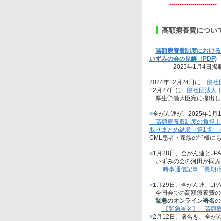
------------------------
高額療養費について
高額療養費制度における
いずみの会の見解（PDF)
2025年1月4日掲
2024年12月24日に
一般社
12月27日に
一般社団法人 
厚生労働大臣宛に提出し
■
全がん連が、2025年1月
「高額療養費制度の負担上
取りまとめ結果（第1版）～
CML患者・家族の皆様に
■
1月28日、全がん連とJ
いずみの会の河田が同席
時事通信記事「長期
■
1月29日、全がん連、J
今国会での高額療養費の
緊急のオンライン署名
の
【緊急署名】「高額
■
2月12日、署名を、全が