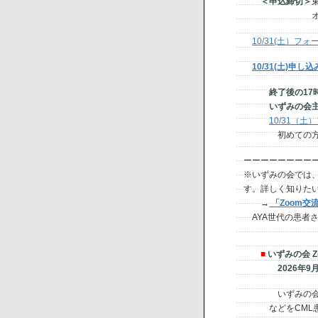
＜申込締切＞
オンライン参加
10/31(土）フ
10/31(土)申
終了後の1
いずみの会主催
10/31（
初めての方もお
ーーーーーーーー
※いずみの会では
す。詳しく知りた
→
「Zoom交
AYA世代の患者
■
いずみの会 Z
2026年9月13
いずみの会Zo
などをCML患者