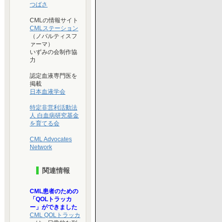
つばさ
CMLの情報サイト
CMLステーション
（ノバルティスフ
ァーマ）
いずみの会制作協
力
認定血液専門医を
掲載
日本血液学会
特定非営利活動法
人 白血病研究基金
を育てる会
CML Advocates
Network
関連情報
CML患者のための
「QOLトラッカ
ー」ができました
CML QOLトラッカ