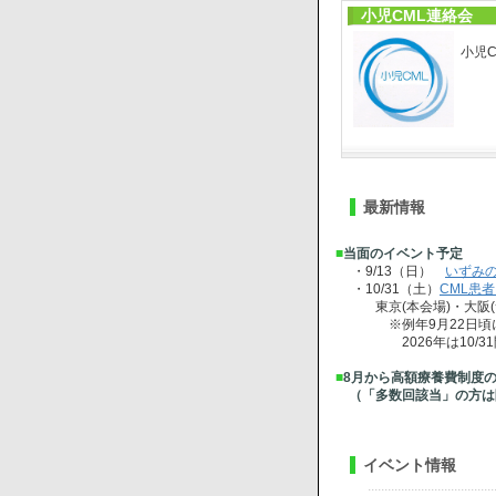
小児CML連絡会
小児C
最新情報
■
当面のイベント予定
・9/13（日）
いずみの
・10/31（土）
CML患
東京(本会場)・大阪(
※例年9月22日頃に開
2026年は10/31
■
8月から高額療養費制度
（「多数回該当」の方は
イベント情報